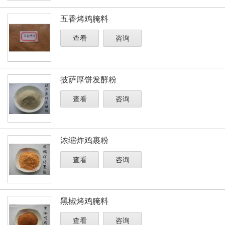
五香烤鸡腌料
查看
咨询
披萨厚饼发酵粉
查看
咨询
浓缩炸鸡裹粉
查看
咨询
黑椒烤鸡腌料
查看
咨询