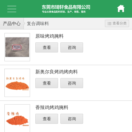
产品中心
复合调味料
查看分类
原味烤鸡腌料
查看
咨询
新奥尔良烤鸡烤肉料
查看
咨询
香辣鸡烤鸡腌料
查看
咨询