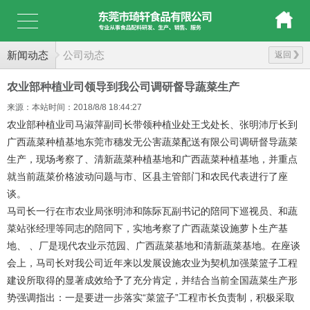
新闻动态
公司动态
返回
农业部种植业司领导到我公司调研督导蔬菜生产
来源：本站
时间：2018/8/8 18:44:27
农业部种植业司马淑萍副司长带领种植业处王戈处长、张明沛厅长到
广西蔬菜种植基地东莞市穗发无公害蔬菜配送有限公司调研督导蔬菜
生产，现场考察了、清新蔬菜种植基地和广西蔬菜种植基地，并重点
就当前蔬菜价格波动问题与市、区县主管部门和农民代表进行了座
谈。
马司长一行在市农业局张明沛和陈际瓦副书记的陪同下巡视员、和蔬
菜站张经理等同志的陪同下，实地考察了广西蔬菜设施萝卜生产基
地、 、厂是现代农业示范园、广西蔬菜基地和清新蔬菜基地。在座谈
会上，马司长对我公司近年来以发展设施农业为契机加强菜篮子工程
建设所取得的显著成效给予了充分肯定，并结合当前全国蔬菜生产形
势强调指出：一是要进一步落实“菜篮子”工程市长负责制，积极采取