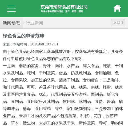
新闻动态
行业新闻
返回
绿色食品的申请范畴
来源：本站
时间：2018/8/8 18:42:01
由于绿色食品已经国家工商局批准注册，按商标法有关规定，具备条
件可申请使用绿色食品标志的产品有以下5类。
一是肉、非活的家禽、野味、肉汁、水产品、罐头食品、腌渍、干制
水果及制品、腌制、干制蔬菜、蛋品、奶及乳制品、食用油脂、色
拉、食用果胶、加工过的坚果、菌类干制品、食物蛋白；二是咖啡、
咖啡代用品、可可、茶及茶叶代用品、糖、糖果、南糖、蜂蜜、糖浆
及非医用营养食品、糕点、代乳制品等五谷杂粮、面制品、膨化食
品、豆制品、食用淀粉及其制品、饮用冰、冰制品、食盐、酱油、醋
等调味品、酵母、食用香精、香料、家用嫩肉剂等；三是未加工的林
业产品，未加工谷物及农产品(不包括蔬菜、种籽)，花卉，园艺产
品，草木，活生物，未加工的水果及干果，新鲜蔬菜，种籽，动物饲